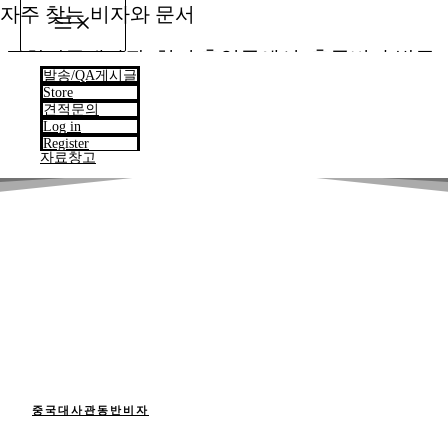
자주 찾는 비자와 문서
MAIN
MENU
주한각국대사관, 현지 출입국에서 출국비자 발급
발송/QA게시글
하고 서류는 정부 산하 경찰청,공단, 주민센타,법원
Store
소속 등기소 공문서와 법인,자연인 발급 사문서가
견적문의
주 인증대상 입니다
Log in
Register
자료창고
중국대사관동반비자