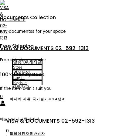
Skip
to
content
documents Collection
Any documentss for your space
Free Shipping
VISA & DOCUMENTS 02-592-1313
Free shipping on order
발송/QA게시글
Store
견적문의
100% Money Back
Log in
Register
자료창고
If the item didn't suit you
0
비자와 서류 국가별가격24년3
베트남대사관투자비자
VISA & DOCUMENTS 02-592-1313
0
말레이전자동반비자