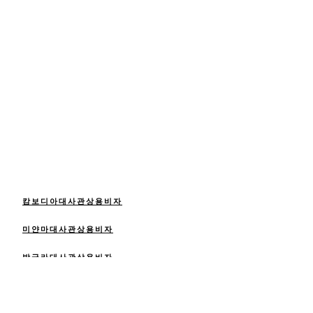
캄보디아대사관상용비자
미얀마대사관상용비자
방글라대사관상용비자
인도대사관상용비자